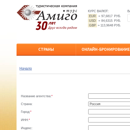
КУРС ВАЛЮТ:
В
EUR
=
97,6817 РУБ.
USD
=
84,6315 РУБ.
GBP
=
113,9648 РУБ.
СТРАНЫ
ОНЛАЙН-БРОНИРОВАНИЕ
Начало
Название агентства:
*
Страна:
Город:
*
ИНН:
*
Индекс: