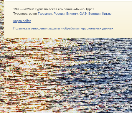
1995—2026 © Туристическая компания «Амиго-Турс»
Туроператор по
Таиланду
,
России
,
Египету
,
ОАЭ
,
Венгрии
,
Китаю
Карта сайта
Политика в отношении защиты и обработки персональных данных