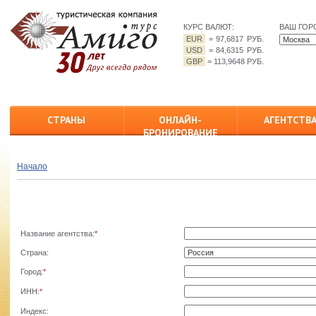
КУРС ВАЛЮТ:
ВАШ ГОР
EUR
=
97,6817 РУБ.
USD
=
84,6315 РУБ.
GBP
=
113,9648 РУБ.
СТРАНЫ
ОНЛАЙН-
АГЕНТСТВ
БРОНИРОВАНИЕ
Начало
Название агентства:
*
Страна:
Город:
*
ИНН:
*
Индекс: