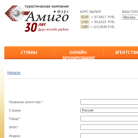
КУРС ВАЛЮТ:
ВАШ ГОР
EUR
=
97,6817 РУБ.
USD
=
84,6315 РУБ.
GBP
=
113,9648 РУБ.
СТРАНЫ
ОНЛАЙН-
АГЕНТСТВ
БРОНИРОВАНИЕ
Начало
Название агентства:
*
Страна:
Город:
*
ИНН:
*
Индекс: