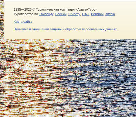
1995—2026 © Туристическая компания «Амиго-Турс»
Туроператор по
Таиланду
,
России
,
Египету
,
ОАЭ
,
Венгрии
,
Китаю
Карта сайта
Политика в отношении защиты и обработки персональных данных