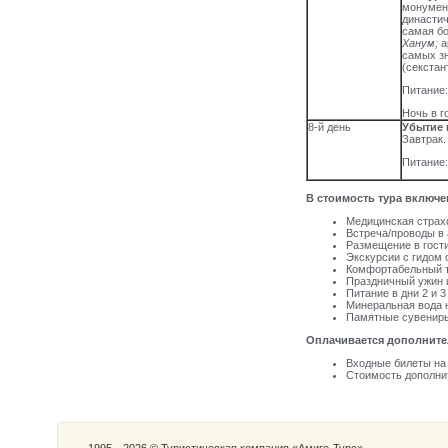
монумен
династич
самая бо
Ханум;
а
самых зн
(секстан
Питание:
Ночь в г
8-й день
Убытие 
Завтрак.
Питание:
В стоимость тура включе
Медицинская страх
Встреча/проводы в 
Размещение в гости
Экскурсии с гидом 
Комфортабельный т
Праздничный ужин и
Питание в дни 2 и 3 
Минеральная вода н
Памятные сувенир
Оплачивается дополните
Входные билеты на 
Стоимость дополнит