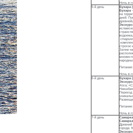
Ночь в г
5-й день
Бухара (
Бухара
–
на терри
дней. По
древнейш
Экскурс
исламско
странст
водоема,
старинн
комплек
строгое
Затем н
располо
множест
народны
Питание:
Ночь в г
6-й день
Бухара (
Экскурс
Хоса;
«Ср
Накшбан
Переезд
уникальн
Размещен
Питание:
Ночь в г
7-й день
Самарка
Самарк
Древний 
города. 
Экскурс