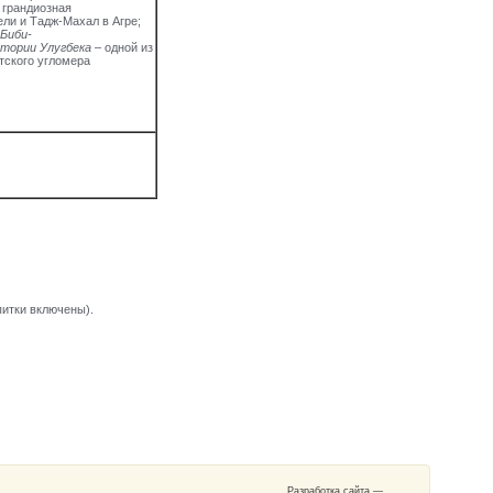
 грандиозная
ли и Тадж-Махал в Агре;
Биби-
атории Улугбека
– одной из
тского угломера
итки включены).
Разработка сайта —