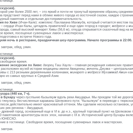
остинице.
кскурсия).
торой уже более 2500 лет, – это яркий и почти не тронутый временем образец средневе
а предстанет перед нами в облике живого города из восточной сказки, каждое строени
урный памятник и отдельная достопримечательность.
ия по Хиве
(Ичан-Кале):
комплекс Пахлавана Махмуда,
который считается местом п
к
– сердце Ичан-Калы, цитадель правителей и еще один «город в городе»;
медресе и м
орода, самый высокий минарет Хивы (56,6 м), откуда открывается сказочный вид на в
ое время,
посещение сувенирных лавок и мастерских
.
подготовка к встрече Нового года.
няя ночь в ресторане, праздничная шоу-программа. Начало программы в 22:00.
 завтрак, обед, ужин.
остинице.
скурсия).
свободное время.
ение экскурсии по Хиве:
дворец Таш Хаули
– главная резиденция хивинских правит
е расположен музей истории медицины имени Авиценны;
мечеть Джума
– центральная
Хивы с 213 резными деревянными колоннами
, минарет и медресе Мухаммад Амин-ха
дно из самых крупных в Средней Азии
.
 завтрак, обед, ужин.
остинице.
ухара (440 км, 7 ч).
 в Бухару
через
пустыню Кызылкум
вдоль реки Амударьи. Мы проедем той же дорогой
 тянулись бесчисленные караваны Шелкового пути. “Кызылкум” в переводе с тюркског
песок действительно имеет красноватый оттенок. Мы сделаем несколько остановок, у
их рек региона – Амударью.
– древний город, основанный еще в VI в. до н.э., крупный торговый пункт на Шелковом 
0 памятников архитектуры всех эпох, начиная с IX в. Исторический центр Бухары вкл
я ЮНЕСКО.
ие в гостинице. Свободное время, посещение сувенирных лавок и мастерских.
 завтрак.