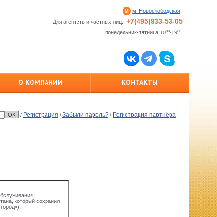
м. Новослободская
+7(495)933-53-05
Для агентств и частных лиц:
00
00
понедельник-пятница 10
-19
О КОМПАНИИ
КОНТАКТЫ
Регистрация
Забыли пароль?
Регистрация партнёра
/
/
/
обслуживания.
стана, который сохранил
город»).