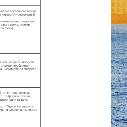
кового восточного города.
е которого – уникальный
аломничества
; крепость
инарет Ислам Ходжи
–
есь город
.
елей;
медресе Алакули-
 и самая необычная
на
– крупнейшее медресе
, по которой некогда
о – «Красные пески»,
видим одну из двух
пути. Здесь вы увидите
ючен в Список всемирного