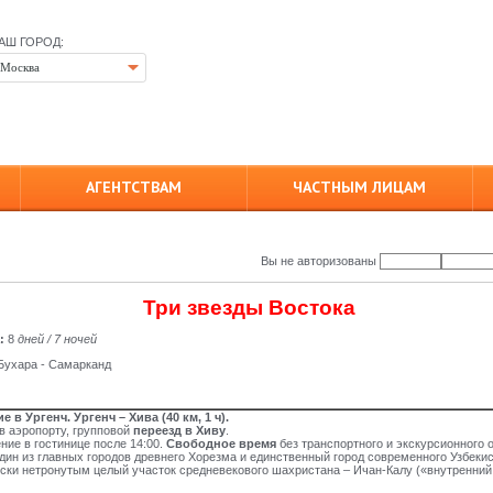
АШ ГОРОД:
Москва
АГЕНТСТВАМ
ЧАСТНЫМ ЛИЦАМ
Вы не авторизованы
Три звезды Востока
:
8
дней /
7
ночей
 Бухара - Самарканд
 в Ургенч. Ургенч – Хива (40 км, 1 ч).
в аэропорту, групповой
переезд в Хиву
.
ие в гостинице после 14:00.
Свободное время
без транспортного и экскурсионного 
дин из главных городов древнего Хорезма и единственный город современного Узбеки
ски нетронутым целый участок средневекового шахристана – Ичан-Калу («внутренний 