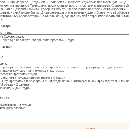
тальными медресе –
Шер-Дор, Тилля-Кари и медресе Улугбека; мавзолей Гур-Эмир
–
еская усыпальница Тамерлана, послужившая прототипом для мавзолеев Хумаюн в Де
льшая в Центральной Азии соборная мечеть, исполненная царственности и красоты –
рхитектурный ансамбль из 11 средневековых мавзолеев –
Шахи-Зинда
;
музей обсерв
ачительных обсерваторий Средневековья, где под землей сохранился фрагмент гиган
та)
.
 завтрак.
остинице.
из Самарканда.
 Переезд в аэропорт. Завершение программы тура.
 завтрак.
но:
овка;
аэропорту, групповой трансфер аэропорт – гостиница – аэропорт для каждого рейса.
ницах в двухместных номерах с завтраком.
согласно программе тура.
ранспорт с кондиционером на весь маршрут.
 шоу-программа в ресторане в новогоднюю ночь (алкогольные и прохладительные нап
(2 обеда и 2 ужина).
а каждый день тура.
ы.
льно:
памятники и в музеи;
ельного питания;
Москва