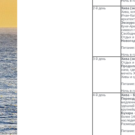
Ночь в г
2-й день
Хива
(э
Хива, ко
Ичан-Кал
архитект
Экскурс
Куня-Ар
символ г
Свободн
Отдых и 
Новогод
Питание:
Ночь в г
3-й день
Хива (эк
Отдых и 
Продолж
хана,
гд
мечеть 
Хивы и о
Питание:
Ночь в г
4-й день
Хива – Б
Переезд
медленно
здешний 
крупнейш
Бухара
более 14
наследи
Размещен
Питание: