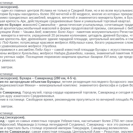
остинице.
экскурсия).
 один из главных центров Ислама не только в Средней Азии, но и во всем мусульман
тории Бухары находилось более 350 мечетей и 80 медресе, многие из которых прекра
мимо грандиозных ансамблей, медресе, мечетей и знаменитого минарета Калян, в Бу
ая крепость Арк, действующие средневековые бани и уникальный торговый квартал.
ия по Бухаре
:
мавзолей Саманидов
– династическая усыпальница, сочетающая тради
й архитектуры;необычный мавзолей в форме продолговатой призмы, связанный с биб
вующем Иове –
Чашма Аюб;
комплекс Боло-Хауз
- памятник монументального Регистан
 минарета и мечети, украшенной 20 резными колоннами; цитадель древней Бухары, «г
ая крепость Арк
; древнейшее здание парадной площади, центральный ансамбль и гл
с Пой-Калян
; потрясающе красивое
медресе Абдулазиз-хана
, богато украшенное сло
 и уравновешенное
медресе Улугбека
.
аправимся к
ансамблю Ляби-Хауз
– самой известной площади Бухары с искусственным
жены
медресе Кукельдаш, медресе Надира Диванбеги
, ханака, знаменитый памятник 
во уютных кафе. Посещение
торгового квартала крытых базаров XVI века
, где пред
х ремесел.
 завтрак.
остинице.
экскурсия). Бухара – Самарканд (280 км, 4-5 ч).
ия по загородным объектам Бухары
:
летняя резиденция последнего бухарского эм
еднеазиатская Мекка» – мемориальный комплекс знаменитого философа и суфия В
ди
.
 в
Самарканд
. Город-музей, город-сердце караванной торговли, Самарканд и сегодня 
ую ауру азиатского Средневековья.
ие в гостинице. Свободное время, рекомендуем прогуляться по вечерней
площади Ре
 завтрак.
остинице.
нд (экскурсия).
анд
– один из самых известных городов Узбекистана, насчитывает более 2750 лет сво
Афросиаб, Мараканда (столица легендарной Согдианы), Самарканд – все это разные и
Как и пристало быть столице огромной империи Тимуридов, Самарканд великолепен.
ия по Самарканду:
самая известная площадь Центральной Азии –
Регистан,
окружен