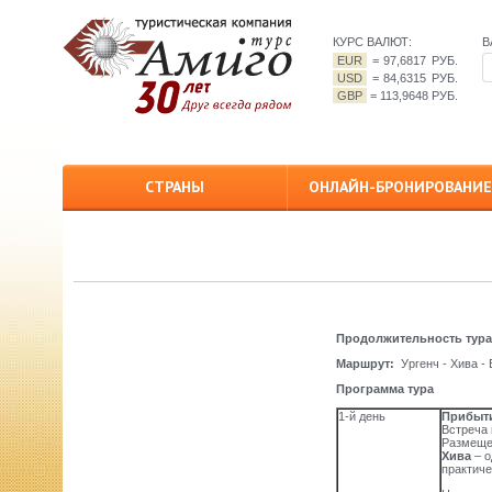
КУРС ВАЛЮТ:
В
EUR
=
97,6817 РУБ.
USD
=
84,6315 РУБ.
GBP
=
113,9648 РУБ.
СТРАНЫ
ОНЛАЙН-БРОНИРОВАНИЕ
Продолжительность тура
Маршрут:
Ургенч - Хива -
Программа тура
1-й день
Прибытие
Встреча 
Размещен
Хива
– о
практиче