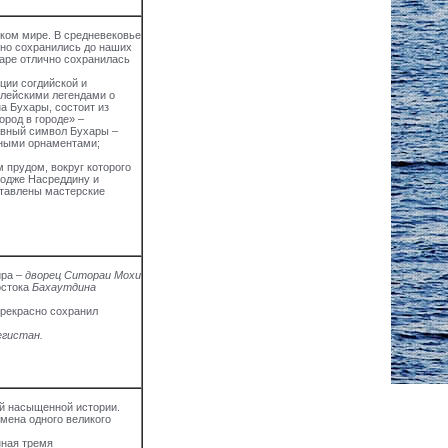
ском мире. В средневековье
сно сохранились до наших
харе отлично сохранилась
ции согдийской и
лейскими легендами о
а Бухары, состоит из
ород в городе» –
авный символ Бухары –
жными орнаментами;
 прудом, вокруг которого
Ходже Насреддину и
ставлены мастерские
ира –
дворец Ситораи Мохи
остока
Бахаутдина
прекрасно сохранил
гистан.
ей насыщенной истории.
мена одного великого
ная тремя