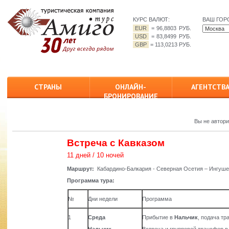
КУРС ВАЛЮТ:
ВАШ ГОР
EUR
=
96,8803 РУБ.
USD
=
83,8499 РУБ.
GBP
=
113,0213 РУБ.
СТРАНЫ
ОНЛАЙН-
АГЕНТСТВ
БРОНИРОВАНИЕ
Вы не автор
Встреча с Кавказом
11 дней / 10 ночей
Маршрут:
Кабардино-Балкария - Северная Осетия – Ингушет
Программа тура:
№
Дни недели
Программа
1
Среда
Прибытие в
Нальчик
, подача тр