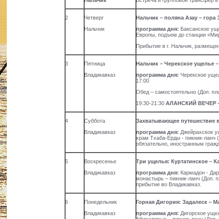
Нальчик
Встреча и групповой трансфер в
2
Четверг
Нальчик – поляна Азау – гора
Нальчик
программа дня:
Баксанское уще
Европы, подъем до станции «Мир»
Прибытие в г. Нальчик, размещен
3
Пятница
Нальчик – Черекское ущелье –
Владикавказ
программа дня:
Черекское ущел
17:00
Обед – самостоятельно (Доп. пл
19:30-21:30
АЛАНСКИЙ ВЕЧЕР
4
Суббота
Захватывающее путешествие 
Владикавказ
программа дня:
Джейрахское у
храм Тхаба-Ерды - пикник-ланч (
обязательно, иностранным граж
5
Воскресенье
Три ущелья: Куртатинское – К
Владикавказ
программа дня:
Кармадон - Дар
монастырь – пикник-ланч (Доп. п
прибытие во Владикавказ.
6
Понедельник
Горная Дигория: Задалеск – М
Владикавказ
программа дня:
Дигорское ущел