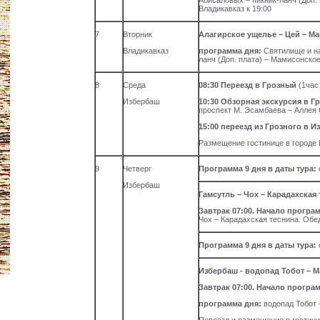
Абисаловых – пикник-ланч (Доп. 
Владикавказ к 19:00
7
Вторник
Алагирское ущелье – Цей – М
Владикавказ
программа дня:
Святилище и н
ланч (Доп. плата) – Мамисонско
8
Среда
08:30 Переезд в Грозный
(1час
Избербаш
10:30
Обзорная экскурсия в Г
проспект М. Эсамбаева – Аллея Сл
15:00 переезд из Грозного в И
Размещение гостинице в городе
9
Четверг
Программа 9 дня в даты тура:
Избербаш
Гамсутль – Чох – Карадахская
Завтрак 07:00. Начало програ
Чох – Карадахская теснина. Обе
Программа 9 дня в даты тура:
Избербаш - водопад Тобот – М
Завтрак 07:00. Начало програ
программа дня:
водопад Тобот 