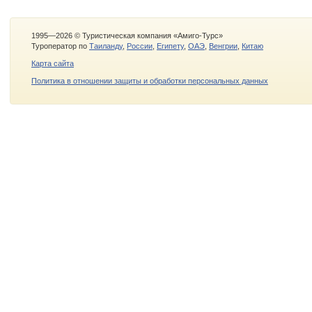
1995—2026 © Туристическая компания «Амиго-Турс»
Туроператор по
Таиланду
,
России
,
Египету
,
ОАЭ
,
Венгрии
,
Китаю
Карта сайта
Политика в отношении защиты и обработки персональных данных