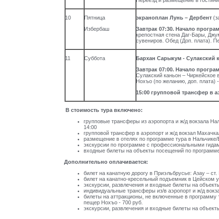
Переезд и размещение в гостини
10
Пятница
экраноплан Лунь – Дербент
(з
Избербаш
Завтрак 07:30. Начало програ
крепостная стена Даг-Бары, Джу
сувениров. Обед (Доп. плата). 
11
Суббота
Бархан Сарыкум - Сулакский 
Завтрак 07:00. Начало програ
Сулакский каньон – Чиркейское 
Нохъо (по желанию, доп. плата) 
15:00 групповой трансфер в а
В стоимость тура включено:
групповые трансферы из аэропорта и ж/д вокзала На
14:00
групповой трансфер в аэропорт и ж/д вокзал Махачка
размещение в отелях по программе тура в Нальчике
экскурсии по программе с профессиональными гида
входные билеты на объекты посещений по программе
Дополнительно оплачивается:
билет на канатную дорогу в Приэльбрусье: Азау – ст. 
билет на канатно-кресельный подъемник в Цейском у
экскурсии, развлечения и входные билеты на объект
индивидуальные трансферы из/в аэропорт и ж/д вокз
билеты на аттракционы, не включенные в программу т
пещер Нохъо - 700 руб.
экскурсии, развлечения и входные билеты на объект