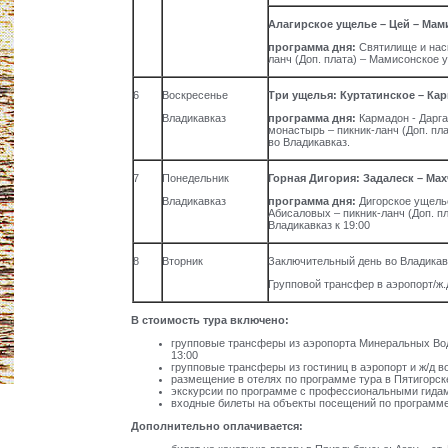
Алагирское ущелье – Цей – Ма
программа дня:
Святилище и нас
ланч (Доп. плата) – Мамисонское 
6
Воскресенье
Три ущелья: Куртатинское – Ка
Владикавказ
программа дня:
Кармадон - Дарга
монастырь – пикник-ланч (Доп. пла
во Владикавказ.
7
Понедельник
Горная Дигория: Задалеск – Мах
Владикавказ
программа дня:
Дигорское ущелье
Абисаловых – пикник-ланч (Доп. пл
Владикавказ к 19:00
8
Вторник
Заключительный день во Владикавк
Групповой трансфер в аэропорт/ж.
В стоимость тура включено:
групповые трансферы из аэропорта Минеральных Вод и
13:00
групповые трансферы из гостиниц в аэропорт и ж/д во
размещение в отелях по программе тура в Пятигорск
экскурсии по программе с профессиональными гида
входные билеты на объекты посещений по программе
Дополнительно оплачивается: