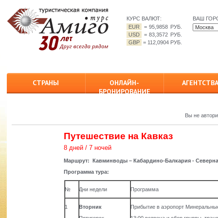
КУРС ВАЛЮТ:
ВАШ ГОР
EUR
=
95,9858 РУБ.
USD
=
83,3572 РУБ.
GBP
=
112,0904 РУБ.
СТРАНЫ
ОНЛАЙН-
АГЕНТСТВ
БРОНИРОВАНИЕ
Вы не автор
Путешествие на Кавказ
8 дней / 7 ночей
Маршрут: Кавминводы – Кабардино-Балкария - Северна
Программа тура:
№
Дни недели
Программа
1
Вторник
Прибытие в аэропорт Минеральные