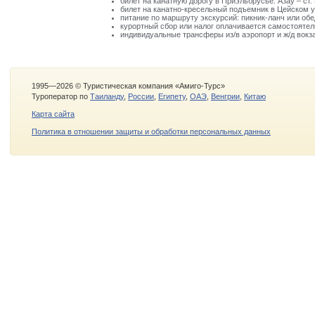
билет на канатную дорогу в Приэльбрусье: Азау – ст. 
билет на канатно-кресельный подъемник в Цейском у
питание по маршруту экскурсий: пикник-ланч или об
курортный сбор или налог оплачивается самостоятел
индивидуальные трансферы из/в аэропорт и ж/д вокз
1995—2026 © Туристическая компания «Амиго-Турс»
Туроператор по
Таиланду
,
России
,
Египету
,
ОАЭ
,
Венгрии
,
Китаю
Карта сайта
Политика в отношении защиты и обработки персональных данных