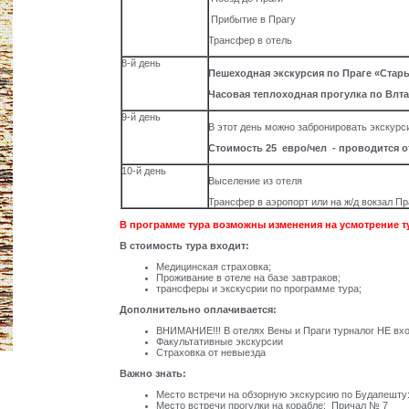
Прибытие в Прагу
Трансфер в отель
8-й день
Пешеходная экскурсия по Праге «Стар
Часовая теплоходная прогулка по Влт
9-й день
В этот день можно забронировать экскур
Стоимость 25 евро/чел - проводится от
10-й день
Выселение из отеля
Трансфер в аэропорт или на ж/д вокзал Пр
В программе тура возможны изменения на усмотрение 
В стоимость тура входит:
Медицинская страховка;
Проживание в отеле на базе завтраков;
трансферы и экскусрии по программе тура;
Дополнительно оплачивается:
ВНИМАНИЕ!!! В отелях Вены и Праги турналог НЕ вхо
Факультативные экскурсии
Страховка от невыезда
Важно знать:
Место встречи на обзорную экскурсию по Будапешту: 
Место встречи прогулки на корабле: Причал № 7