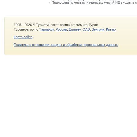
Трансферы к местам начала экскурсий НЕ входят в с
1995—2026 © Туристическая компания «Амиго-Турс»
Туроператор по
Таиланду
,
России
,
Египету
,
ОАЭ
,
Венгрии
,
Китаю
Карта сайта
Политика в отношении защиты и обработки персональных данных