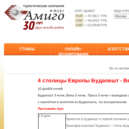
КУРС ВАЛЮТ:
ВАШ ГОР
EUR
=
97,6817 РУБ.
USD
=
84,6315 РУБ.
GBP
=
113,9648 РУБ.
СТРАНЫ
ОНЛАЙН-
АГЕНТСТВ
БРОНИРОВАНИЕ
Вы не автор
4 столицы Европы Будапешт - Ве
10
дней
/9
ночей
Будапешт
3
ночи
,
Вена
3
ночи
, Прага 3 ночи + выездная
с прилётом и вылетом из Будапешта, по воскресеньям
Программа тура
1-й день
Прибытие в Будапешт в первой половине 
Трансфер аэропорт Будапешт – отель Бу