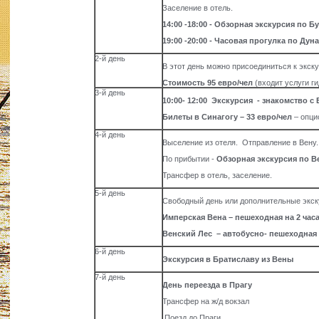
Заселение в отель.
14:00 -18:00 - Обзорная экскурсия по 
19:00 -20:00 - Часовая прогулка по Ду
2-й день
В этот день можно присоединиться к экск
Стоимость 95 евро/чел
(входит услуги ги
3-й день
10:00- 12:00 Экскурсия - знакомство 
Билеты в Синагогу – 33 евро/чел
– опци
4-й день
Выселение из отеля. Отправление в Вену.
По прибытии -
Обзорная экскурсия по В
Трансфер в отель, заселение.
5-й день
Свободный день или дополнительные экск
Имперская Вена – пешеходная на 2 час
Венский Лес – автобусно- пешеходная н
6-й день
Экскурсия в Братиславу из Вены
7-й день
День переезда в Прагу
Трансфер на ж/д вокзал
Поезд до Праги