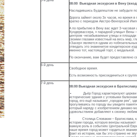
5-й день
08:00 Выездная экскурсия в Вену (вход
Насладившись Будапештом не забудьте по
Дорога займет около 3х часов, но время 
кратко с периодом Австро-Венгерской Имп
А по прибытию в Вену вас ждет 3-часовая
Хундервассера, « парадной улицы» Вены –
центром -незабываемые улицы и площади с
своими глазами известный на весь мир, г
«Захер» является одним из «обязательны
отведать это знаменитое кондитерское изд
именно тот, настоящий торт, с медалькой.
По окончанию, вам будет предоставлено с
6-й день
Свободное время.
Есть возможность присоединиться к групп
7-й день
08:00 Выездная экскурсия в Братиславу
• Дьёр Город характеризуют церкви раз
исторические здания с угловыми балконами
город, его ещё называют „городом рек”, зд
прогуливаясь по городу вы увидите памят
который наряду с изобретением динамо-м
удовольствием добавляют к своему любим
• Столица Словакии – Братислава, как и
истории города, которую венгры называют 
важную роль в событиях Центральной Евро
наше время город может гордиться звани
факт из истории, как бы это странно не з