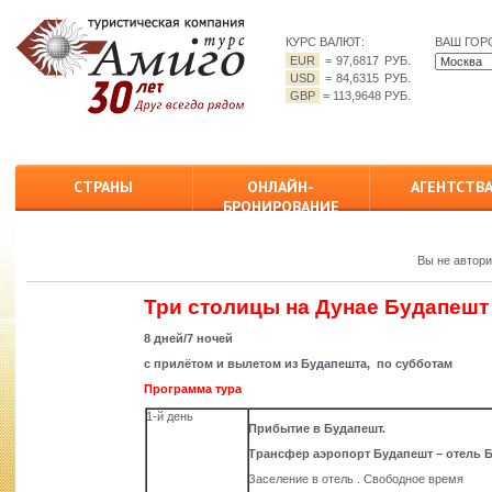
КУРС ВАЛЮТ:
ВАШ ГОР
EUR
=
97,6817 РУБ.
USD
=
84,6315 РУБ.
GBP
=
113,9648 РУБ.
СТРАНЫ
ОНЛАЙН-
АГЕНТСТВ
БРОНИРОВАНИЕ
Вы не автор
Три столицы на Дунае Будапешт 
8
дней
/7
ночей
с прилётом и вылетом из Будапешта, по субботам
Программа тура
1-й день
Прибытие в Будапешт.
Трансфер аэропорт Будапешт – отель Б
Заселение в отель . Свободное время