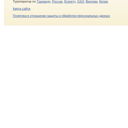
Туроператор по
Таиланду
,
России
,
Египету
,
ОАЭ
,
Венгрии
,
Китаю
Карта сайта
Политика в отношении защиты и обработки персональных данных