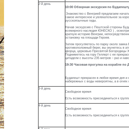
2-й день
10:00 Обзорная экскурсия по Будапешт
Знакомство с Венгрией предлагаем начать
самое интересное и увлекательное за ко
русскоязычные гиды.
Начав экскурсию с Пештской стороны Буд
всемирного наследия ЮНЕСКО ) , осмотри
краткую историю Венгрии, непосредственн
остановку на площади Героев.
Затем прогуляетесь по парку около замка
противоположный берег, вы окунетесь в а
дворца, церковью Пресвятой Богородицы X
Подниметесь на гору Геллерт с ее прекра
цитадели с высоты 235 метров – раз и нав
19:30
Часовая прогулка на корабле по
Будапешт прекрасен в любое время дня и 
набережных с воды невероятны, а в огнях 
3-й день
Свободное время
Есть возможность присоединиться к груп
4-й день
Свободное время
Есть возможность присоединиться к груп