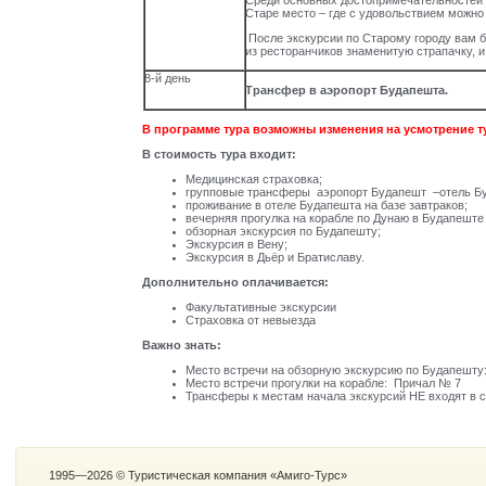
Среди основных достопримечательностей Б
Старе место – где с удовольствием можно
После экскурсии по Старому городу вам бу
из ресторанчиков знаменитую страпачку, и
8-й день
Трансфер в аэропорт
Будапешта.
В программе тура возможны изменения на усмотрение 
В стоимость тура входит:
Медицинская страховка;
групповые трансферы аэропорт Будапешт –отель Бу
проживание в отеле Будапешта на базе завтраков;
вечерняя прогулка на корабле по Дунаю в Будапеште 
обзорная экскурсия по Будапешту;
Экскурсия в Вену;
Экскурсия в Дьёр и Братиславу.
Дополнительно оплачивается:
Факультативные экскурсии
Страховка от невыезда
Важно знать:
Место встречи на обзорную экскурсию по Будапешту: 
Место встречи прогулки на корабле: Причал № 7
Трансферы к местам начала экскурсий НЕ входят в с
1995—2026 © Туристическая компания «Амиго-Турс»