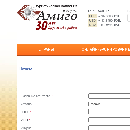
КУРС ВАЛЮТ:
В
EUR
=
96,8803 РУБ.
USD
=
83,8499 РУБ.
GBP
=
113,0213 РУБ.
СТРАНЫ
ОНЛАЙН-БРОНИРОВАНИЕ
Начало
Название агентства:
*
Страна:
Город:
*
ИНН:
*
Индекс: